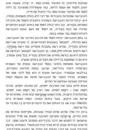
סבלנות סיזיפית. זה הסיפור שאינו נגמר. זו יצירה ששבה שוב
ושוב לתפור את עצמה לדעת, כמו ששֶחרזדה ממשיכה כל לילה
לספר את הסיפור שאינו נגמר כדי להציל את חייה.
העכבישה שמופיעה בעבודות של דבי היא בעלת משמעות כפולה.
היא יכולה להיות העכבישה השחורה הדמונית ולסמל את הלכידה
הממיתה בקורים, וכך היא יכולה לסמל את כוחות הנפש ההרסניים
שלכדו את הבת בקוריה, או לסמל את האם שכמו העכבישה
לוכדת־נוקמת במי שפגע בבתה.
בו בזמן העכבישה יכולה לסמל את ההיבט החיובי של העכבישה,
האם הגדולה, 'הסבתא' בשבטים האינדיאנים, זו שטווה את רשת
העולם בקוריה, שהיא רשת בתבנית מעגלית כמו רשת מָאנְדָלָה,
רשת היקום שכולנו חלק ממנו. כך העכבישה 'הסבתא' הבוראת את
העולם היא גם בוראת מחדש את העולם בקוריה בכל פעם שנחרב.
היא גם זו שמתקנת כל לילה את הקורים בעולם שנקרע.
העכבישה מתגלמת בימינו בפסל עכבישה ענקית של האמנית
הצרפתיה לואיז בורז'ואה, שניצב בפתח מוזיאון גוגנהיים,
בבילבאו שבספרד. עכבישה ענקית זו הוא פסל לזכר אמה של
האמנית. הגודל הענקי של העכבישה מראה את עוצמת האלה
הגדולה האורגת ושולטת על החיים.
נשים חיות בתוך ארג מערכות יחסים, והן אורגות יחסים. טוויה
רקמה וארג – רקמת יחסים. שתי וערב של רקמת וארג יחסים.
במיתולוגיה היפנית, אלת השמש אָמָטֵרָאסוּּ ונערותיה, אחראיות על
אריגת ארג היקום, כנגד כוחות התוהו. האלה המצרית ניית
(Neith) יצרה את כל העולם ואת כל היצורים החיים בו כמרבד על
נול אריגתה.
ביוון היו אלה שלוש אלות הגורל שטווות, מקיימות וגוזרות את
חוט החיים. אָרִיאָדְנֶה מעניקה לאהובה תזאוס את סליל החוטים
שיאפשר לו למצוא את דרכו בלבירינט המסוכן ולשוב ממנו. דבי
מייצרת עבודות שבהן קיים מעין לבירינט מעגלי כשהחוט שיוצא
מטבורה טווה את קורי העולם וגם מוליך אל המוצא מהלבירינט.