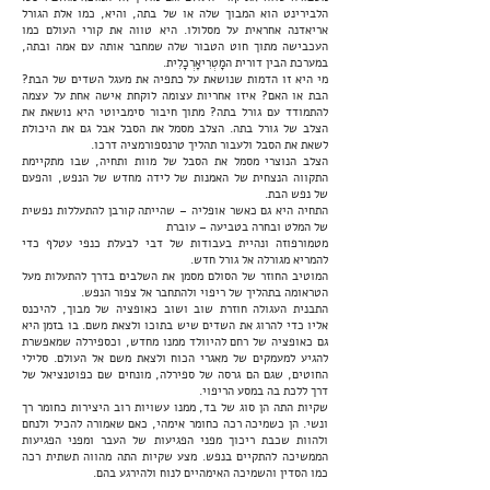
הלבירינט הוא המבוך שלה או של בתה, והיא, כמו אלת הגורל
אריאדנה אחראית על מסלולו. היא טווה את קורי העולם כמו
העכבישה מתוך חוט הטבור שלה שמחבר אותה עם אמה ובתה,
במערכת הבין דורית המָטְרִיאָרְכָלִית.
מי היא זו הדמות שנושאת על כתפיה את מעגל השדים של הבת?
הבת או האם? איזו אחריות עצומה לוקחת אישה אחת על עצמה
להתמודד עם גורל בתה? מתוך חיבור סימביוטי היא נושאת את
הצלב של גורל בתה. הצלב מסמל את הסבל אבל גם את היכולת
לשאת את הסבל ולעבור תהליך טרנספורמציה דרכו.
הצלב הנוצרי מסמל את הסבל של מוות ותחיה, שבו מתקיימת
התקווה הנצחית של האמנות של לידה מחדש של הנפש, והפעם
של נפש הבת.
התחיה היא גם כאשר אופליה – שהייתה קורבן להתעללות נפשית
של המלט ובחרה בטביעה – עוברת
מטמורפוזה ונהיית בעבודות של דבי לבעלת כנפי עטלף כדי
להמריא מגורלה אל גורל חדש.
המוטיב החוזר של הסולם מסמן את השלבים בדרך להתעלות מעל
הטראומה בתהליך של ריפוי ולהתחבר אל צפור הנפש.
התבנית העגולה חוזרת שוב ושוב כאופציה של מבוך, להיכנס
אליו כדי להרוג את השדים שיש בתוכו ולצאת משם. בו בזמן היא
גם כאופציה של רחם להיוולד ממנו מחדש, וכספירלה שמאפשרת
להגיע למעמקים של מאגרי הכוח ולצאת משם אל העולם. סלילי
החוטים, שגם הם גרסה של ספירלה, מונחים שם כפוטנציאל של
דרך ללכת בה במסע הריפוי.
שקיות התה הן סוג של בד, ממנו עשויות רוב היצירות כחומר רך
ונשי. הן כשמיכה רכה כחומר אימהי, כאם שאמורה להכיל ולנחם
ולהוות שכבת ריכוך מפני הפגיעות של העבר ומפני הפגיעות
הממשיכה להתקיים בנפש. מצע שקיות התה מהווה תשתית רכה
כמו הסדין והשמיכה האימהיים לנוח ולהירגע בהם.
זה בד אימהי שממשיך לייצר דרכים חדשות לרפא, לחבוש