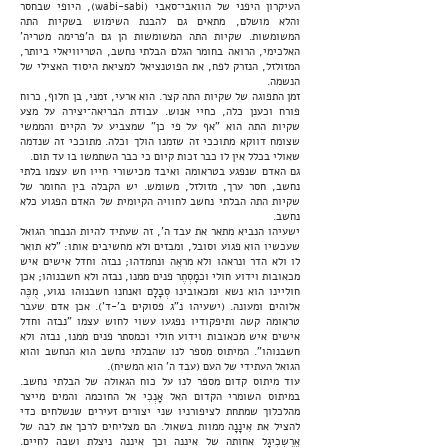
העיקרון היפני של הוואבי־סאבי (wabi-sabi), היופי שבחסר
והלא מושלם, מתאים גם להבנת השימוש בשקיות התה
המשומשות. שקיות התה המשומשות הן גם ה'פרימה מטריה'
האלכימי, הרואה בחומר הגלם הבלתי נחשב, הטריוויאלי ביותר,
המזולזל, הנזרק לפח, את הפוטנציאל למציאת היסוד האצילי של
הנשמה.
זמן התפוגה של שקיות התה קצר. הוא ארעי, זמני, בן חלוף, כרוח
פורח וכענן כלה, כחיי אנוש. עבודת הבריאה־יצירה על מצע
שקיות התה הוא "אף על פי כן" שמצביע על הקיים והממשי
שצומח דווקא מתוככי זה שזמנו הולך וכלה. מתוככי זה שנדמה
שאולי בכלל אין לו כבר זכות קיום כי כבר השתמשו בו עד תום.
גם האדם שנפגע בטראומה ואיבד מכישורי חייו חש עצמו בלתי
נחשב, חסר ערך, מזולזל, משומש. יש הקבלה בין החומר של
שקיות התה הבלתי נחשב לחוויה הקיומית של האדם הפגוע כלא
נחשב.
ישעיהו הנביא מתאר את עבד ה', זה שעתיד להיות הנבחר הגואל
שעכשיו הוא פגוע וסובל, ומבזים ולא מחשיבים אותו: "לא תואר
לו ולא הדר ונראהו ולא מראֵה ונחמדהו; נבזה וחדל אישים איש
מכאובות וידוע חולי וכמָסְתֶר פנים ממנו, נבזה ולא חשבנוהו; אכן
חוליינו הוא נשא ומכאובינו סְבָלָם ואנחנו חשבנוהו נגוע, מֻכֶּה
אלוהים ומעונה. (ישעיהו נ"ג פסוקים ב'-ד'). אכן אדם שעבר
טראומה קשה ותיפקודיו נפגעו עשוי לחוש עצמו "נבזה וחדל
אישים איש מכאובות וידוע חולי וכמסתר פנים ממנו, נבזה ולא
חשבנוהו". המיתוס מספר לנו שהבלתי נחשב הוא הנחשב והוא
הגואל העתידי של העם (עבד ה' הוא המשיח).
עוד מיתוס קדום מספר לנו על כוח הגאולה של הבלתי נחשב.
במיתוס השומרי הקדום האל אָנְכִי אל החוכמה והמים מייצר
מהלכלוך שמתחת לציפורניו שני יצורים זעירים שנשלחים כדי
להציל את אִינָנָה ממוות בשאול. הם מצליחים לרכך את לבה של
אֶרֶשְכִיגָל אחותה של איננה וכך איננה ניצלת ושבה לחיים.