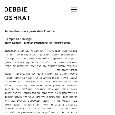
DEBBIE
OSHRAT
November 2021 - Jerusalem Theatre
Temple of TeaBags
Ruth Netzer - Jungian Psychoanalist (Hebrew only)
פעם היה נהוג אצלנו לעשות 'תיקון אמנותי' לבגדים, שהיא מלאכת
תיקון מוסתרת. לעומת זאת ביפן התפתחה אמנות מסורתית של
תיקון בדים, 'סאשיקו', שמשמעותו ביפנית הוא ׳דקירות קטנות'.
המטרה בסאשיקו איננה להסתיר את התיקון אלא לכבד אותו,
באמצעות שורות מדויקות של תפר זעיר, ומשאירים את הקרע
והתיקון עצמו גלוי.
סאשיקו מדגים את העיקרון היפני של הוואבי־סאבי (wabi-
sabi), שאין לו תרגום מדויק, אך הוא מבטא את היופי שבחסר
ובלא מושלם. הוא נותן כבוד לכוח שנמצא בעדינות וברגישות של
המלאכה: בגד שתוקן על ידי טלאי הוא מקור להרהור ואפילו
ליראת כבוד. ההצטברות והסדירות הסבלניות של התפרים
השזורים הלוך ושוב, הלוך ושוב, הם אלו שבסופו של דבר נותנים
יציבות וכוח. אותו עקרון מופיע ביפן כאשר כלי שנשבר מתקנים
מבלי להסתיר את קווי השבר שממשיכים להתקיים בו, ואף
משתמשים בזהב כחומר המילוי של השבר־סדק שנוצר. רעיון
התיקון מופיע גם במיתוס הקבלי על כלי האלוהות שנשברו
כשתפקיד המקובל הוא לתקן אותם, ולמעשה לתקן את נפשו, כי