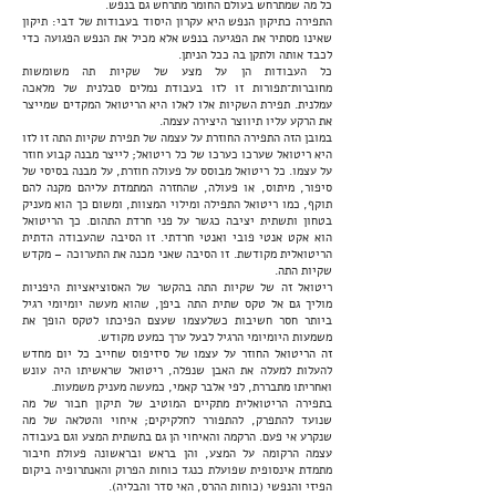
כל מה שמתרחש בעולם החומר מתרחש גם בנפש.
התפירה כתיקון הנפש היא עקרון היסוד בעבודות של דבי: תיקון
שאינו מסתיר את הפגיעה בנפש אלא מכיל את הנפש הפגועה כדי
לכבד אותה ולתקן בה ככל הניתן.
כל העבודות הן על מצע של שקיות תה משומשות
מחוברות־תפורות זו לזו בעבודת נמלים סבלנית של מלאכה
עמלנית. תפירת השקיות אלו לאלו היא הריטואל המקדים שמייצר
את הרקע עליו תיווצר היצירה עצמה.
במובן הזה התפירה החוזרת על עצמה של תפירת שקיות התה זו לזו
היא ריטואל שערכו כערכו של כל ריטואל; לייצר מבנה קבוע חוזר
על עצמו. כל ריטואל מבוסס על פעולה חוזרת, על מבנה בסיסי של
סיפור, מיתוס, או פעולה, שהחזרה המתמדת עליהם מקנה להם
תוקף, כמו ריטואל התפילה ומילוי המצוות, ומשום כך הוא מעניק
בטחון ותשתית יציבה כגשר על פני חרדת התהום. כך הריטואל
הוא אקט אנטי פובי ואנטי חרדתי. זו הסיבה שהעבודה הדתית
הריטואלית מקודשת. זו הסיבה שאני מכנה את התערוכה – מקדש
שקיות התה.
ריטואל זה של שקיות התה בהקשר של האסוציאציות היפניות
מוליך גם אל טקס שתית התה ביפן, שהוא מעשה יומיומי רגיל
ביותר חסר חשיבות כשלעצמו שעצם הפיכתו לטקס הופך את
משמעות היומיומי הרגיל לבעל ערך כמעט מקודש.
זה הריטואל החוזר על עצמו של סיזיפוס שחייב כל יום מחדש
להעלות למעלה את האבן שנפלה, ריטואל שראשיתו היה עונש
ואחריתו מתבררת, לפי אלבר קאמי, כמעשה מעניק משמעות.
בתפירה הריטואלית מתקיים המוטיב של תיקון חבור של מה
שנועד להתפרק, להתפורר לחלקיקים; איחוי והטלאה של מה
שנקרע אי פעם. הרקמה והאיחוי הן גם בתשתית המצע וגם בעבודה
עצמה הרקומה על המצע, והן בראש ובראשונה פעולת חיבור
מתמדת אינסופית שפועלת כנגד כוחות הפרוק והאנתרופיה ביקום
הפיזי והנפשי (כוחות ההרס, האי סדר והבליה).