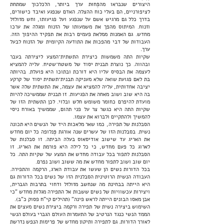
היצורים שנבראו מהפְּחוּת ערך ביותר, הלכלכוך שמתחת
לציפורניים, הם בעלי כוח ההצלה. האדם שנפגע ואיבד כישורים,
בדרך כלל גם מרגיש אשם על שנפגע ועל פגיעותו, וחש מזולזל
וזנוח. המיתוס מהפך את משמעותו של הזנוח ומגלה את ערכו
מחדש. גם האמנות ממלאת פעמים רבות את תפקיד ההיפוך הזה.
העבודות של דבי מהפכות את התודעה הקיומית של הזנוח לבעל
ערך.
שקיות התה משמשות כיצירת התשתית־המצע ליצירתה בעבר
ובהווה. כך נוצרת תבנית יסוד של משטח־שטיח. עליה להמציא
לעצמה את הבסיס עליו היא דורכת ובתוכו היא פועלת. בהיותה
בת לאם פגועת שואה שלא מעניקה תבנית־תשתית יסוד של קרקע
יציבה אחדותית, עליה להמציא את עצמה, את התשתית שלה אשר
בה היא שוב ושוב מאחה את הפגיעות. זו תבנית שממשיכה להיות
מועדת להיפרם כחומר משומש חלש ובלוי. לכן התשתית הזו של
שקיות התה היא כגשר צר על פני תהום, שממשיך באורח ניסי
להמשיך ולהתקיים ולברוא את עצמו.
הסבלנות של תפירה, כמו שאר מלאכות היד של הנשים היא תכונה
נשית. בסבלנות הזו של עשרים שנה אורגת פֶּנלופה כל יום מחדש
את האריג עד שישוב אודיסאוס בעלה הביתה. זו סבלנות של
לארוג כל פעם מחדש, כי כל לילה היא פורמת את האריג. זו
הסבלנות לתפור בכל עבודה מחדש את המצע של שקיות התה. כל
יום שוב ושוב לתפור מחדש את מה ששוב ושוב נפרם.
בכל הדורות נשים הן שעשו את עבודת הארג, הרקמה והתפירה.
העבודה הנשית הרוטינית הסבלנית הזו של נשים בכל הדורות גם
היא הייתה בבחינת מה שנחשב מזולזל ודחוי בתרבות הגברית,
ויצירות עכשוויות של נשים ששבות אל התפירה מגלות מחדש "כי
אבן מאסו הבונים הייתה לראש פינה" (תהילים קי"ח פסוק כ"ב).
השימוש ביצירה נשית של תפירה ורקמה ביצירת נשים מעצים את
הממד הנשי כנגד הנרטיב של התעמרות העולם הגברי בעולם הנשי
לאורך הדורות. גם לתפירה ותיקון מחדש של פרימות הנפש נדרשת